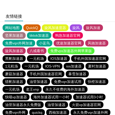
友情链接
网站地图
QuickQ
旋风加速度器
旋风
旋风加速
坚果加速器
tiktok加速器
狗急加速器官网
免费vqn外网加速
小蓝鸟
优途加速器官网
风驰加速器
旋风加速器
八戒看书
免费vps加速器外网苹果版
黑豹加速器
一元机场
IOS加速器
手机外国加速器官网
1元机场
一元机场
IOS-VPN
ios加速器
夏时加速器
蘑菇加速器
手机外国加速器官网
暴雪加速器
猎豹加速器
油管加速器
免费vqn加速试用
快橙加速器
一元机场
老王vnp
永久不收费的海外加速器
快喵vp加速器
海外加速器试用一小时
加速器试用3小时
油管加速器永久免费版
油管加速器
火箭vp加速器官网
免费vqn外网
quickq
西柚加速器
永久免费vqn加速外网