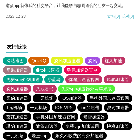
这款app就像我的社交平台，让我能够与志同道合的朋友一起交流。
2023-12-23
支持
[0]
反对
[0]
友情链接
网站地图
QuickQ
旋风加速度器
旋风
旋风加速
坚果加速器
tiktok加速器
狗急加速器官网
免费vqn外网加速
小蓝鸟
优途加速器官网
风驰加速器
旋风加速器
八戒看书
免费vps加速器外网苹果版
黑豹加速器
一元机场
IOS加速器
手机外国加速器官网
1元机场
一元机场
IOS-VPN
ios加速器
夏时加速器
蘑菇加速器
手机外国加速器官网
暴雪加速器
猎豹加速器
油管加速器
免费vqn加速试用
快橙加速器
一元机场
老王vnp
永久不收费的海外加速器