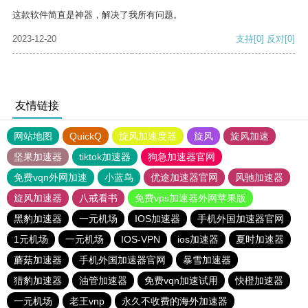
这款软件简直是神器，解决了我所有问题。
2023-12-20
支持
[0]
反对
[0]
友情链接
网站地图
QuickQ
旋风加速度器
旋风
旋风加速
坚果加速器
tiktok加速器
狗急加速器官网
免费vqn外网加速
小蓝鸟
优途加速器官网
风驰加速器
旋风加速器
八戒看书
免费vps加速器外网苹果版
黑豹加速器
一元机场
IOS加速器
手机外国加速器官网
1元机场
一元机场
IOS-VPN
ios加速器
夏时加速器
蘑菇加速器
手机外国加速器官网
暴雪加速器
猎豹加速器
油管加速器
免费vqn加速试用
快橙加速器
一元机场
老王vnp
永久不收费的海外加速器